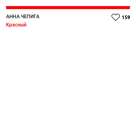
АННА ЧЕПИГА
А
159
Красный
Бе