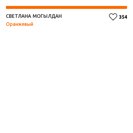
СВЕТЛАНА МОГЫЛДАН
А
354
Оранжевый
Кр