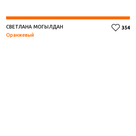
СВЕТЛАНА МОГЫЛДАН
А
354
Оранжевый
Кр