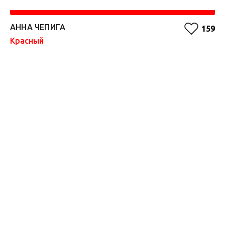
АННА ЧЕПИГА
А
159
Красный
Бе