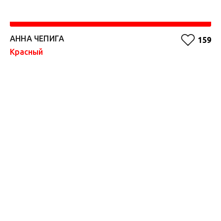
АННА ЧЕПИГА
А
159
Красный
Бе