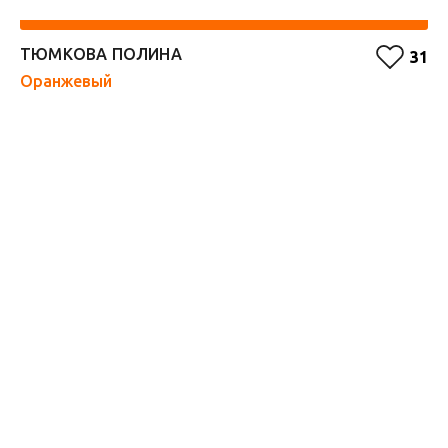
ТЮМКОВА ПОЛИНА
К
31
Оранжевый
Ж