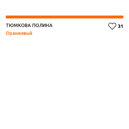
ТЮМКОВА ПОЛИНА
К
31
Оранжевый
Ж