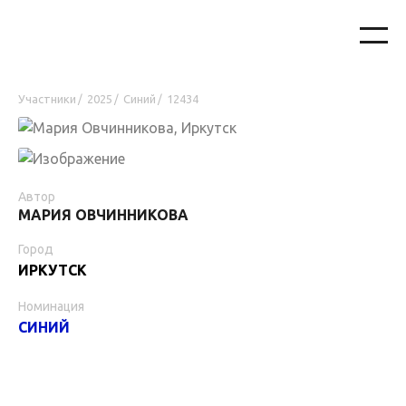
Участники
2025
Синий
12434
/
/
/
Автор
МАРИЯ ОВЧИННИКОВА
Город
ИРКУТСК
Номинация
СИНИЙ