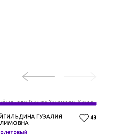
ЙГИЛЬДИНА ГУЗАЛИЯ
ЮЛЯ ШУЛЬ
43
АЛИМОВНА
Мой цвет
олетовый