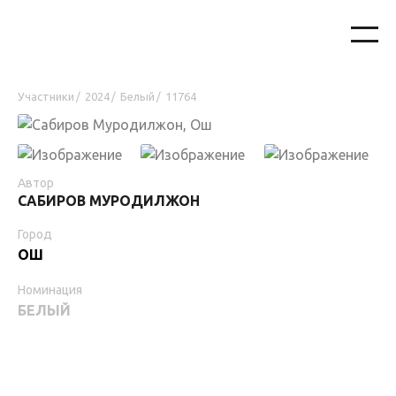
Участники
2024
Белый
11764
/
/
/
Автор
САБИРОВ МУРОДИЛЖОН
Город
ОШ
Номинация
БЕЛЫЙ