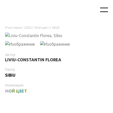
Участники
2020
Мой цвет
6628
/
/
/
Автор
LIVIU-CONSTANTIN FLOREA
Город
SIBIU
Номинация
МОЙ ЦВЕТ