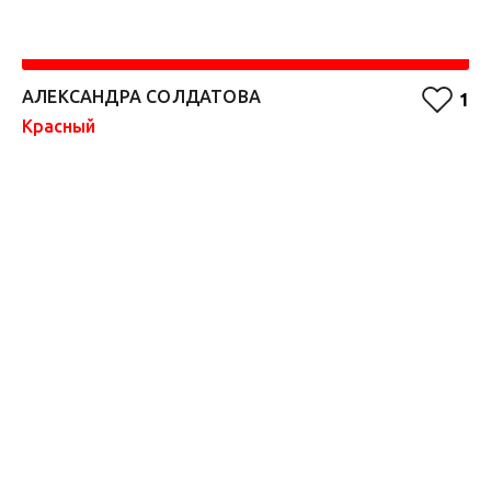
АЛЕКСАНДРА СОЛДАТОВА
F
1
Красный
Ф