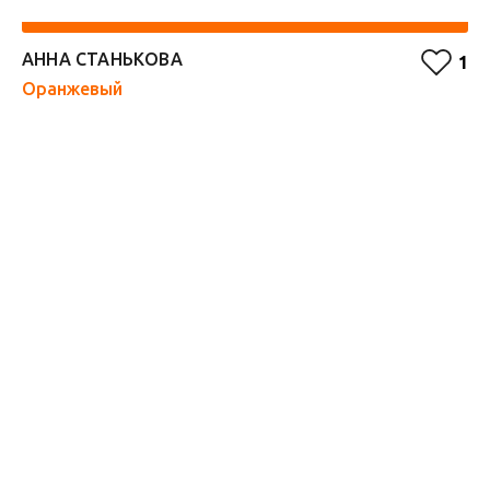
АННА СТАНЬКОВА
F
1
Оранжевый
Ф