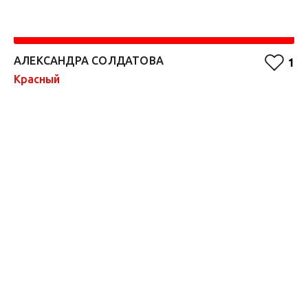
АЛЕКСАНДРА СОЛДАТОВА
F
1
Красный
Ф