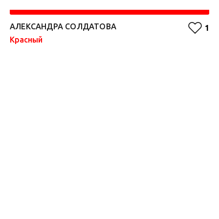
АЛЕКСАНДРА СОЛДАТОВА
F
1
Красный
Ф