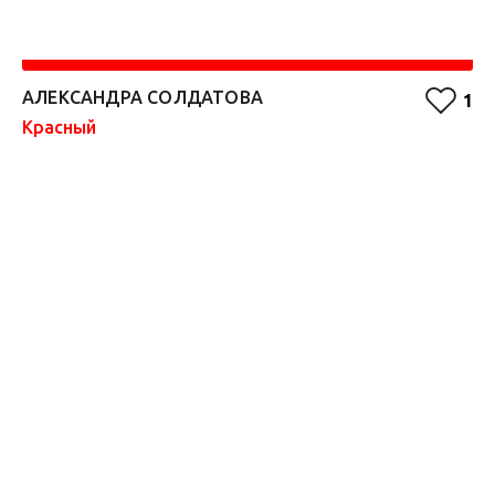
АЛЕКСАНДРА СОЛДАТОВА
F
1
Красный
Ф