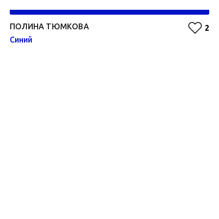
ПОЛИНА ТЮМКОВА
Н
2
Синий
Мо